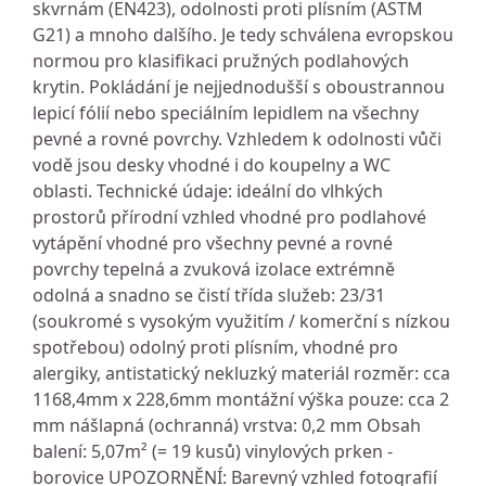
skvrnám (EN423), odolnosti proti plísním (ASTM
G21) a mnoho dalšího. Je tedy schválena evropskou
normou pro klasifikaci pružných podlahových
krytin. Pokládání je nejjednodušší s oboustrannou
lepicí fólií nebo speciálním lepidlem na všechny
pevné a rovné povrchy. Vzhledem k odolnosti vůči
vodě jsou desky vhodné i do koupelny a WC
oblasti. Technické údaje: ideální do vlhkých
prostorů přírodní vzhled vhodné pro podlahové
vytápění vhodné pro všechny pevné a rovné
povrchy tepelná a zvuková izolace extrémně
odolná a snadno se čistí třída služeb: 23/31
(soukromé s vysokým využitím / komerční s nízkou
spotřebou) odolný proti plísním, vhodné pro
alergiky, antistatický nekluzký materiál rozměr: cca
1168,4mm x 228,6mm montážní výška pouze: cca 2
mm nášlapná (ochranná) vrstva: 0,2 mm Obsah
balení: 5,07m² (= 19 kusů) vinylových prken -
borovice UPOZORNĚNÍ: Barevný vzhled fotografií