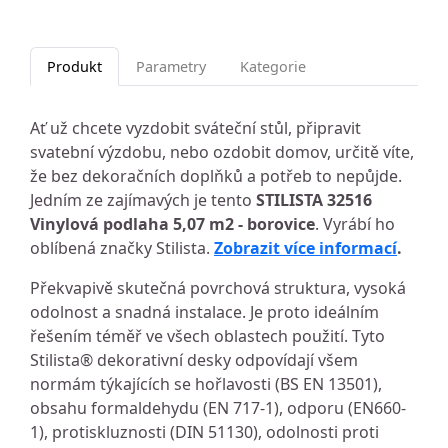
Produkt
Parametry
Kategorie
Ať už chcete vyzdobit sváteční stůl, připravit
svatební výzdobu, nebo ozdobit domov, určitě víte,
že bez dekoračních doplňků a potřeb to nepůjde.
Jedním ze zajímavých je tento
STILISTA 32516
Vinylová podlaha 5,07 m2 - borovice
. Vyrábí ho
oblíbená značky Stilista.
Zobrazit více informací
.
Překvapivě skutečná povrchová struktura, vysoká
odolnost a snadná instalace. Je proto ideálním
řešením téměř ve všech oblastech použití. Tyto
Stilista® dekorativní desky odpovídají všem
normám týkajících se hořlavosti (BS EN 13501),
obsahu formaldehydu (EN 717-1), odporu (EN660-
1), protiskluznosti (DIN 51130), odolnosti proti