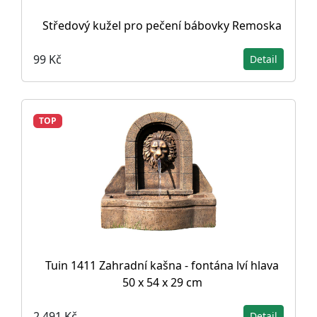
Středový kužel pro pečení bábovky Remoska
99 Kč
Detail
TOP
Tuin 1411 Zahradní kašna - fontána lví hlava
50 x 54 x 29 cm
2 491 Kč
Detail