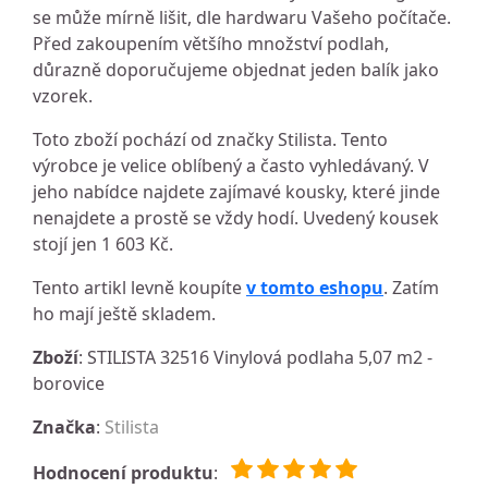
se může mírně lišit, dle hardwaru Vašeho počítače.
Před zakoupením většího množství podlah,
důrazně doporučujeme objednat jeden balík jako
vzorek.
Toto zboží pochází od značky Stilista. Tento
výrobce je velice oblíbený a často vyhledávaný. V
jeho nabídce najdete zajímavé kousky, které jinde
nenajdete a prostě se vždy hodí. Uvedený kousek
stojí jen 1 603 Kč.
Tento artikl levně koupíte
v tomto eshopu
. Zatím
ho mají ještě skladem.
Zboží
: STILISTA 32516 Vinylová podlaha 5,07 m2 -
borovice
Značka
:
Stilista
Hodnocení produktu
: