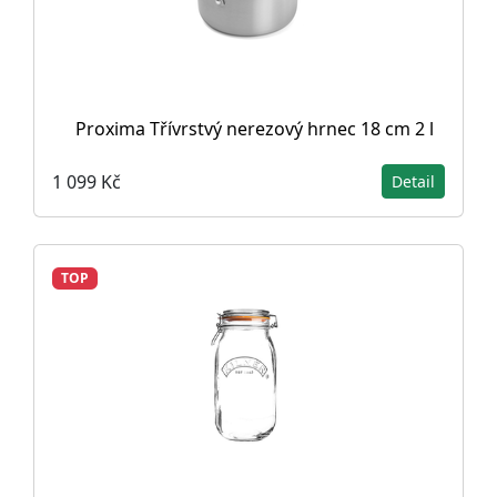
Proxima Třívrstvý nerezový hrnec 18 cm 2 l
1 099 Kč
Detail
TOP