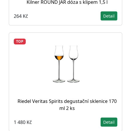
Kilner ROUND JAR dóza s klipem 1,5 l
264 Kč
Detail
TOP
Riedel Veritas Spirits degustační sklenice 170
ml 2 ks
1 480 Kč
Detail