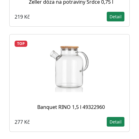
Zeller dóza na potraviny Srdce 0,75 l
219 Kč
Detail
TOP
Banquet RINO 1,5 l 49322960
277 Kč
Detail