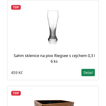
TOP
Sahm sklenice na pivo Riegsee s cejchem 0,3 l
6 ks
459 Kč
Detail
TOP