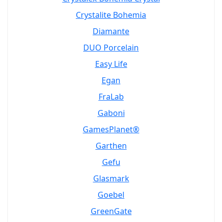
Crystalite Bohemia
Diamante
DUO Porcelain
Easy Life
Egan
FraLab
Gaboni
GamesPlanet®
Garthen
Gefu
Glasmark
Goebel
GreenGate