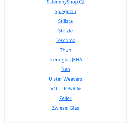
SklenenyShop.CZ
Spiegelau
Stilista
Stolzle
Tescoma
Thun
Trendglas JENA
Tuin
Ulster Weavers
VOLTRONIC®
Zeller
Zwiesel Glas