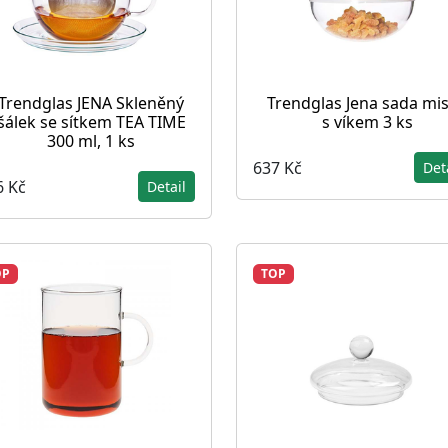
Trendglas JENA Skleněný
Trendglas Jena sada mi
šálek se sítkem TEA TIME
s víkem 3 ks
300 ml, 1 ks
637 Kč
Det
6 Kč
Detail
OP
TOP