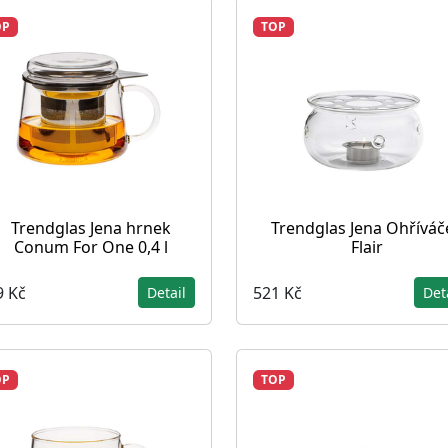
OP
TOP
Trendglas Jena hrnek
Trendglas Jena Ohříváč
Conum For One 0,4 l
Flair
9 Kč
521 Kč
Detail
Det
OP
TOP