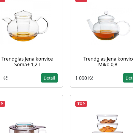
Trendglas Jena konvice
Trendglas Jena konvic
Soma+ 1,2 l
Miko 0,8 l
1 Kč
1 090 Kč
Detail
Det
OP
TOP