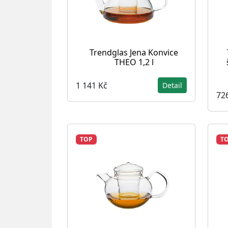
Trendglas Jena Konvice
THEO 1,2 l
1 141 Kč
Detail
72
TOP
T