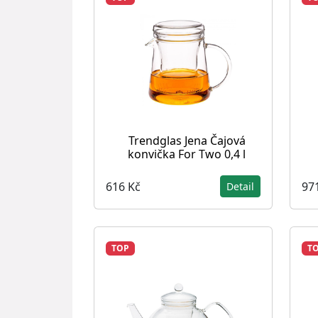
Trendglas Jena Čajová
konvička For Two 0,4 l
616 Kč
97
Detail
TOP
T