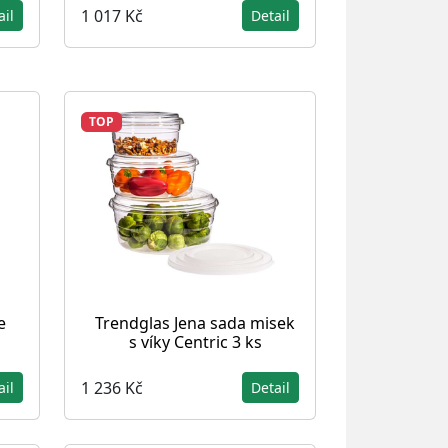
1 017 Kč
ail
Detail
TOP
e
Trendglas Jena sada misek
s víky Centric 3 ks
1 236 Kč
ail
Detail