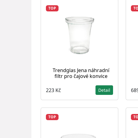
TOP
T
Trendglas Jena náhradní
filtr pro čajové konvice
223 Kč
68
Detail
TOP
T