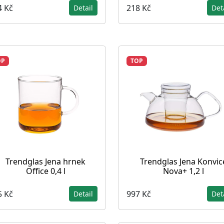
4 Kč
218 Kč
Detail
Det
OP
TOP
Trendglas Jena hrnek
Trendglas Jena Konvic
Office 0,4 l
Nova+ 1,2 l
5 Kč
997 Kč
Detail
Det