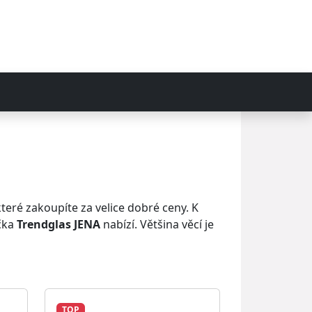
eré zakoupíte za velice dobré ceny. K
ačka
Trendglas JENA
nabízí. Většina věcí je
TOP