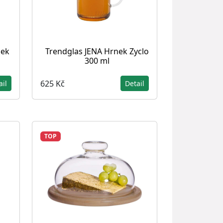
sek
Trendglas JENA Hrnek Zyclo
300 ml
625 Kč
ail
Detail
TOP