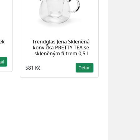
ek
Trendglas Jena Skleněná
konvička PRETTY TEA se
skleněným filtrem 0,5 l
ail
581 Kč
Detail