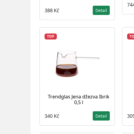
74
388 Kč
Detail
TOP
T
Trendglas Jena džezva Ibrik
0,5 l
340 Kč
30
Detail