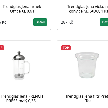
Trendglas Jena hrnek
Trendglas Jena víčko n
Office XL 0,6 l
konvice MIKADO, 1 k
6 Kč
287 Kč
Detail
Det
OP
TOP
Trendglas Jena FRENCH
Trendglas Jena filtr Pre
PRESS malý 0,35 l
Tea