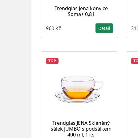
Trendglas Jena konvice
Soma+ 0,8 l
960 Kč
31
Detail
TOP
T
Trendglas JENA Skleněný
šálek JUMBO s podšálkem
400 ml, 1 ks