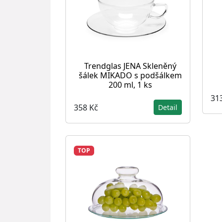
Trendglas JENA Skleněný
šálek MIKADO s podšálkem
200 ml, 1 ks
31
358 Kč
Detail
TOP