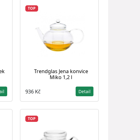
TOP
ek
Trendglas Jena konvice
Miko 1,2 l
936 Kč
ail
Detail
TOP