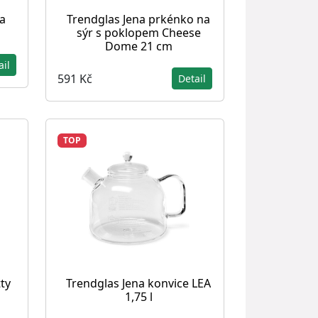
a
Trendglas Jena prkénko na
s
sýr s poklopem Cheese
Dome 21 cm
ail
591 Kč
Detail
TOP
tty
Trendglas Jena konvice LEA
1,75 l