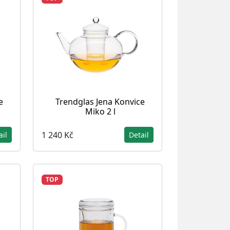
e
Trendglas Jena Konvice
Miko 2 l
1 240 Kč
ail
Detail
TOP