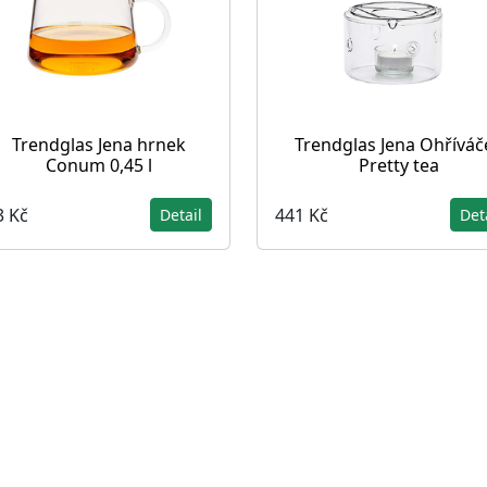
Trendglas Jena hrnek
Trendglas Jena Ohříváč
Conum 0,45 l
Pretty tea
3 Kč
441 Kč
Detail
Det