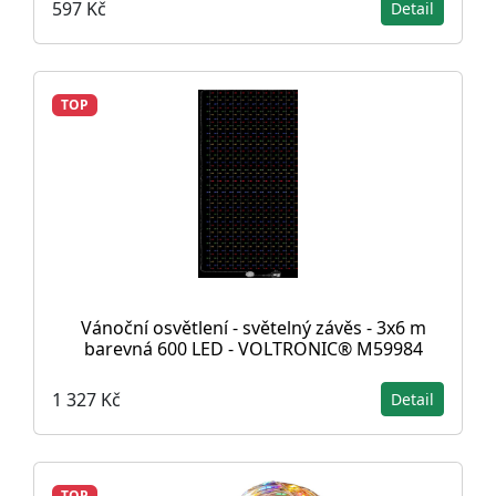
597 Kč
Detail
TOP
Vánoční osvětlení - světelný závěs - 3x6 m
barevná 600 LED - VOLTRONIC® M59984
1 327 Kč
Detail
TOP