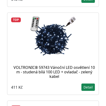
TOP
VOLTRONIC® 59743 Vánoční LED osvětlení 10
m - studená bílá 100 LED + ovladač - zelený
kabel
411 Kč
Detail