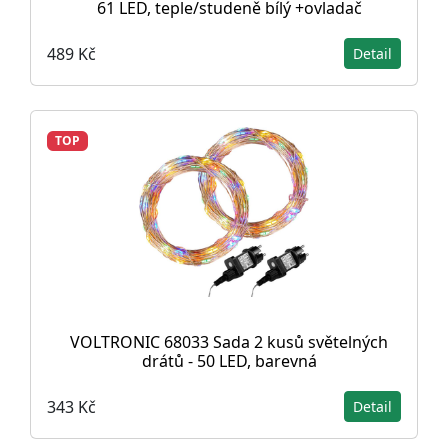
61 LED, teple/studeně bílý +ovladač
489 Kč
Detail
TOP
VOLTRONIC 68033 Sada 2 kusů světelných
drátů - 50 LED, barevná
343 Kč
Detail