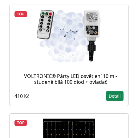
TOP
VOLTRONIC® Párty LED osvětlení 10 m -
studeně bílá 100 diod + ovladač
410 Kč
Detail
TOP