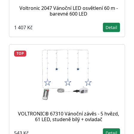
Voltronic 2047 Vánoční LED osvětlení 60 m -
barevné 600 LED
1 407 Kč
Detail
TOP
VOLTRONIC® 67310 Vánoční závěs - 5 hvězd,
61 LED, studeně bílý + ovladač
543 Kč
Detail