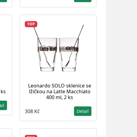
TOP
Leonardo SOLO sklenice se
 ks
lžičkou na Latte Macchiato
400 ml, 2 ks
ail
308 Kč
Detail