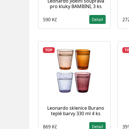
Leonardo Jídelní souprava
pro kluky BAMBINI, 3 ks
590 Kč
27
Detail
TOP
T
Leonardo sklenice Burano
teplé barvy 330 ml 4 ks
869 Kč
39
Detail