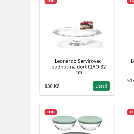
TOP
T
Leonardo Servírovací
L
podnos na dort CIAO 32
cm
51
830 Kč
Detail
TOP
T