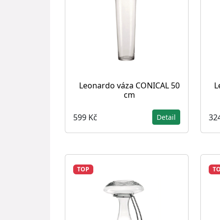
Leonardo váza CONICAL 50
L
cm
599 Kč
32
Detail
TOP
T