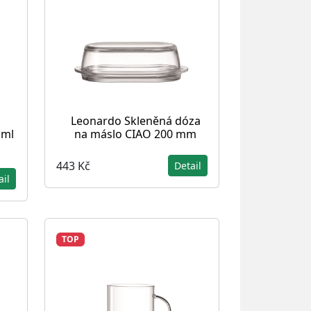
Leonardo Skleněná dóza
 ml
na máslo CIAO 200 mm
443 Kč
Detail
ail
TOP