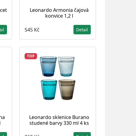
cet
Leonardo Armonia čajová
konvice 1,2 l
545 Kč
ail
Detail
TOP
na
Leonardo sklenice Burano
l
studené barvy 330 ml 4 ks