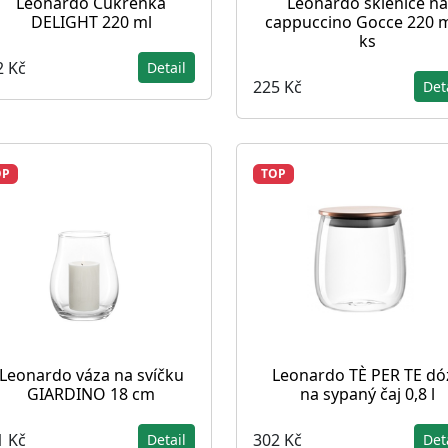
Leonardo Cukřenka
Leonardo sklenice na
DELIGHT 220 ml
cappuccino Gocce 220 m
ks
2 Kč
Detail
225 Kč
Det
OP
TOP
Leonardo váza na svíčku
Leonardo TÈ PER TE dó
GIARDINO 18 cm
na sypaný čaj 0,8 l
1 Kč
302 Kč
Detail
Det