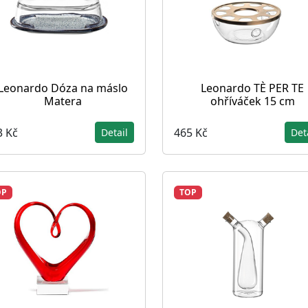
Leonardo Dóza na máslo
Leonardo TÈ PER TE
Matera
ohříváček 15 cm
3 Kč
465 Kč
Detail
Det
OP
TOP