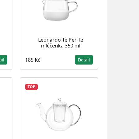
Leonardo Tè Per Te
mléčenka 350 ml
185 Kč
ail
Detail
TOP