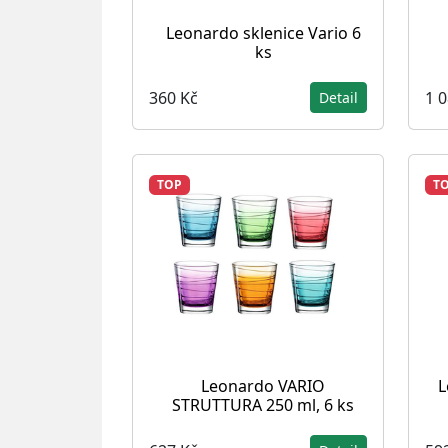
Leonardo sklenice Vario 6
ks
360 Kč
1 
Detail
TOP
T
Leonardo VARIO
L
STRUTTURA 250 ml, 6 ks