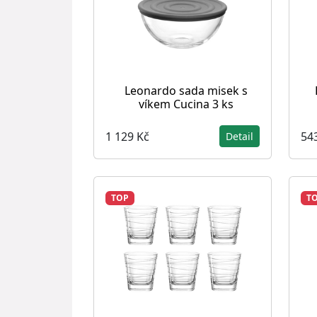
Leonardo sada misek s
víkem Cucina 3 ks
1 129 Kč
54
Detail
TOP
T