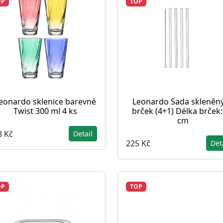
OP
TOP
eonardo sklenice barevné
Leonardo Sada skleněn
Twist 300 ml 4 ks
brček (4+1) Délka brček:
cm
8 Kč
Detail
225 Kč
Det
OP
TOP