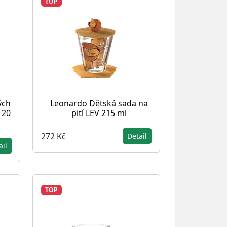
TOP
ých
Leonardo Dětská sada na
 20
pití LEV 215 ml
272 Kč
Detail
ail
TOP