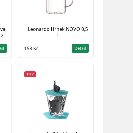
ava
Leonardo Hrnek NOVO 0,5
ks
l
158 Kč
ail
Detail
TOP