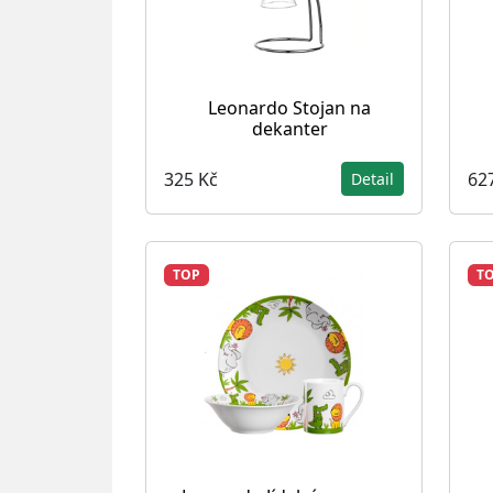
Leonardo Stojan na
dekanter
325 Kč
62
Detail
TOP
T