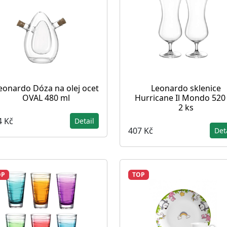
eonardo Dóza na olej ocet
Leonardo sklenice
OVAL 480 ml
Hurricane Il Mondo 520
2 ks
4 Kč
Detail
407 Kč
Det
OP
TOP