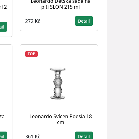
Leonardo Dětská sada na
l 2
pití SLON 215 ml
272 Kč
Detail
ail
TOP
za
Leonardo Svícen Poesia 18
cm
361 Kč
ail
Detail