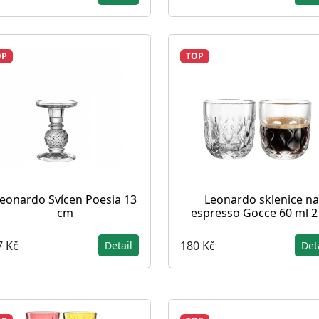
OP
TOP
eonardo Svícen Poesia 13
Leonardo sklenice na
cm
espresso Gocce 60 ml 2
7 Kč
180 Kč
Detail
Det