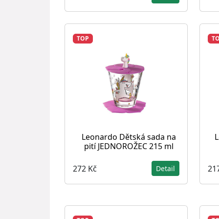
TOP
T
Leonardo Dětská sada na
L
pití JEDNOROŽEC 215 ml
272 Kč
21
Detail