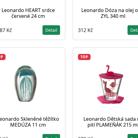
Leonardo HEART srdce
Leonardo Dóza na olej o
červené 24 cm
ZYL 340 ml
087 Kč
312 Kč
Detail
Det
OP
TOP
eonardo Skleněné těžítko
Leonardo Dětská sada 
MEDÚZA 11 cm
pití PLAMEŇÁK 215 m