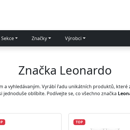
Sekce
Značky
Výrobci
Značka Leonardo
m a vyhledávaným. Vyrábí řadu unikátních produktů, které z
é si jednoduše oblíbíte. Podívejte se, co všechno značka
Leon
OP
TOP