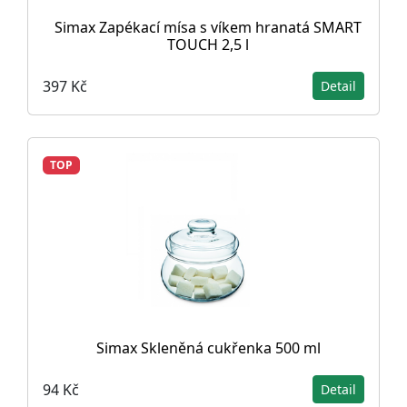
Simax Zapékací mísa s víkem hranatá SMART
TOUCH 2,5 l
397 Kč
Detail
TOP
Simax Skleněná cukřenka 500 ml
94 Kč
Detail