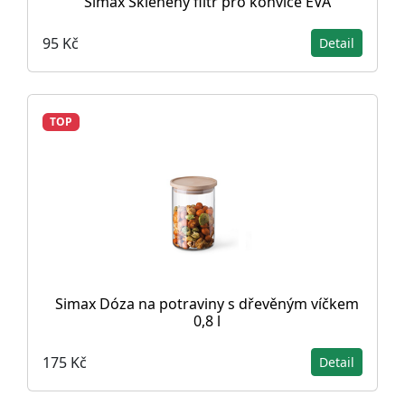
Simax Skleněný filtr pro konvice EVA
95 Kč
Detail
TOP
Simax Dóza na potraviny s dřevěným víčkem
0,8 l
175 Kč
Detail