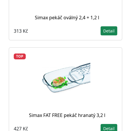
Simax pekáč oválný 2,4 + 1,2 l
313 Kč
Detail
TOP
Simax FAT FREE pekáč hranatý 3,2 l
427 Kč
Detail