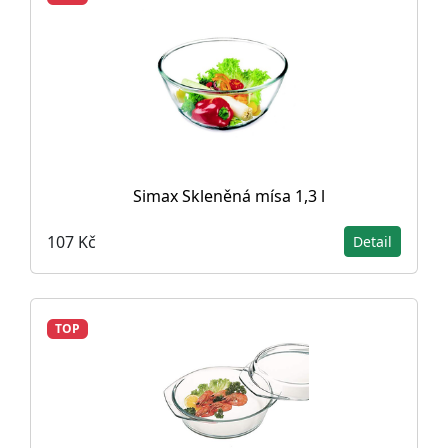
Simax Skleněná mísa 1,3 l
107 Kč
Detail
TOP