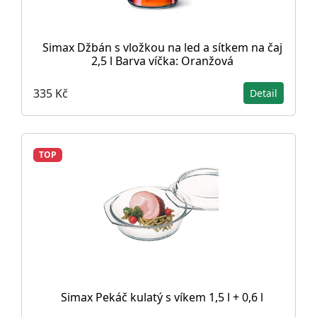
Simax Džbán s vložkou na led a sítkem na čaj
2,5 l Barva víčka: Oranžová
335 Kč
Detail
TOP
Simax Pekáč kulatý s víkem 1,5 l + 0,6 l