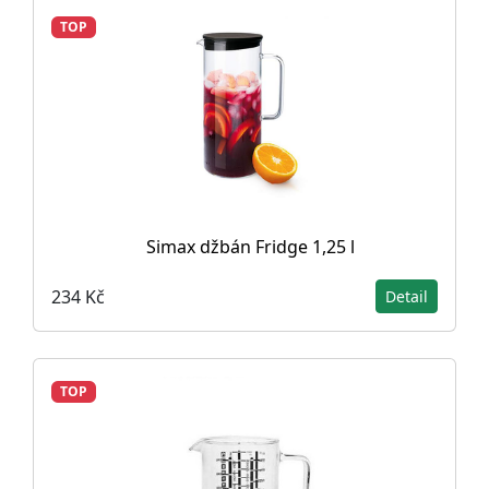
TOP
Simax džbán Fridge 1,25 l
234 Kč
Detail
TOP