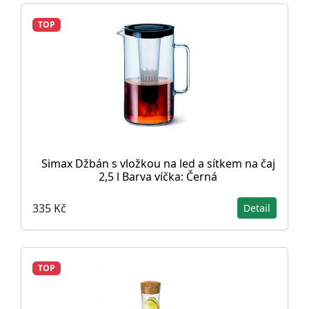
TOP
Simax Džbán s vložkou na led a sítkem na čaj
2,5 l Barva víčka: Černá
335 Kč
Detail
TOP