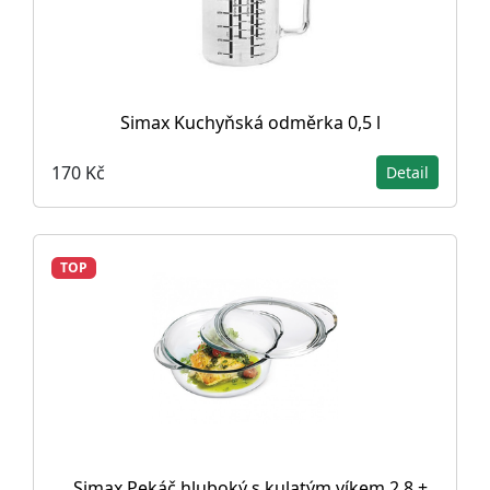
Simax Kuchyňská odměrka 0,5 l
170 Kč
Detail
TOP
Simax Pekáč hluboký s kulatým víkem 2,8 +