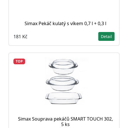
Simax Pekáč kulatý s víkem 0,7 l + 0,3 l
181 Kč
Detail
TOP
Simax Souprava pekáčů SMART TOUCH 302,
5 ks