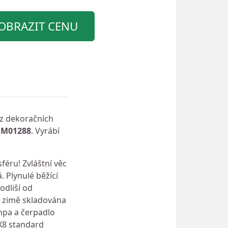
OBRAZIT CENU
bez dekoračních
m M01288
. Vyrábí
éru! Zvláštní věc
. Plynulé běžící
odliší od
v zimě skladována
ampa a čerpadlo
PX8 standard