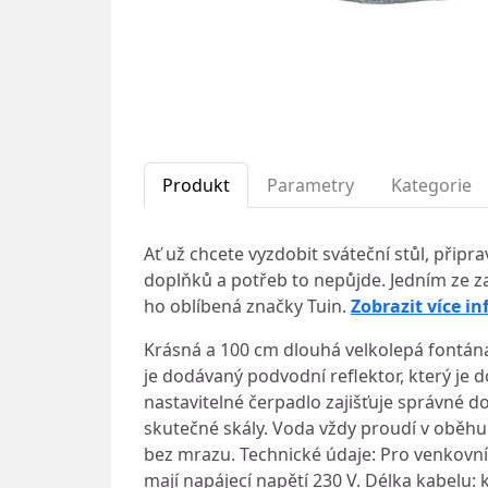
Produkt
Parametry
Kategorie
Ať už chcete vyzdobit sváteční stůl, připr
doplňků a potřeb to nepůjde. Jedním ze z
ho oblíbená značky Tuin.
Zobrazit více i
Krásná a 100 cm dlouhá velkolepá fontána
je dodávaný podvodní reflektor, který je d
nastavitelné čerpadlo zajišťuje správné do
skutečné skály. Voda vždy proudí v oběh
bez mrazu. Technické údaje: Pro venkovní 
mají napájecí napětí 230 V. Délka kabelu: