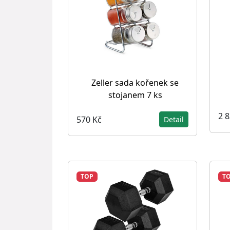
Zeller sada kořenek se
stojanem 7 ks
2 
570 Kč
Detail
TOP
T