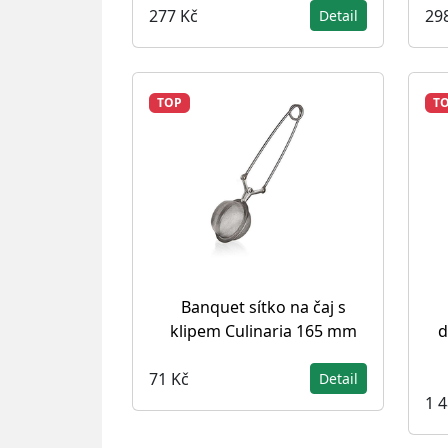
277 Kč
29
Detail
TOP
T
Banquet sítko na čaj s
klipem Culinaria 165 mm
d
71 Kč
Detail
1 