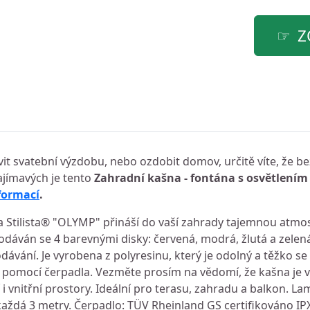
Z
avit svatební výzdobu, nebo ozdobit domov, určitě víte, že 
ajímavých je tento
Zahradní kašna - fontána s osvětlení
nformací
.
 Stilista® "OLYMP" přináší do vaší zahrady tajemnou atmosf
odáván se 4 barevnými disky: červená, modrá, žlutá a zelená
dávání. Je vyrobena z polyresinu, který je odolný a těžko se 
u pomocí čerpadla. Vezměte prosím na vědomí, že kašna je 
i vnitřní prostory. Ideální pro terasu, zahradu a balkon. L
 každá 3 metry. Čerpadlo: TÜV Rheinland GS certifikováno I