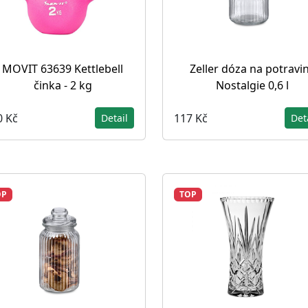
MOVIT 63639 Kettlebell
Zeller dóza na potravi
činka - 2 kg
Nostalgie 0,6 l
0 Kč
117 Kč
Detail
Det
OP
TOP