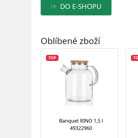
DO E-SHOPU
Oblíbené zboží
TOP
T
Banquet RINO 1,5 l
49322960