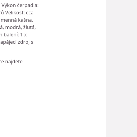
 Výkon čerpadla:
ů Velikost: cca
 kamenná kašna,
á, modrá, žlutá,
 balení: 1 x
apájecí zdroj s
ce najdete