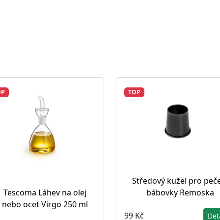
OP
TOP
Středový kužel pro peč
bábovky Remoska
Tescoma Láhev na olej
nebo ocet Virgo 250 ml
99 Kč
Det