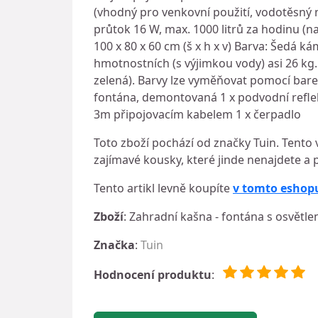
(vhodný pro venkovní použití, vodotěsný
průtok 16 W, max. 1000 litrů za hodinu (na
100 x 80 x 60 cm (š x h x v) Barva: Šedá 
hmotnostních (s výjimkou vody) asi 26 kg.
zelená). Barvy lze vyměňovat pomocí barev
fontána, demontovaná 1 x podvodní reflekt
3m připojovacím kabelem 1 x čerpadlo
Toto zboží pochází od značky Tuin. Tento 
zajímavé kousky, které jinde nenajdete a p
Tento artikl levně koupíte
v tomto eshop
Zboží
: Zahradní kašna - fontána s osvět
Značka
:
Tuin
Hodnocení produktu
: