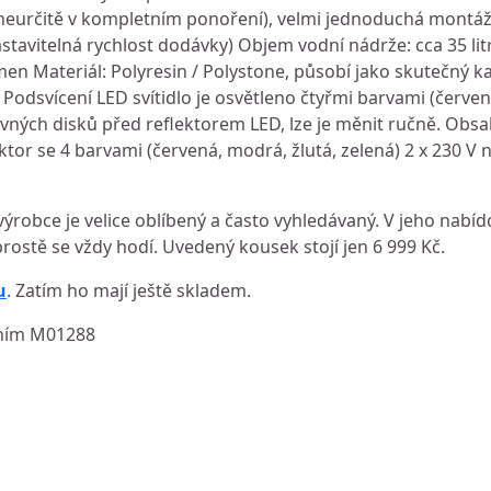
 neurčitě v kompletním ponoření), velmi jednoduchá montáž
stavitelná rychlost dodávky) Objem vodní nádrže: cca 35 litr
kámen Materiál: Polyresin / Polystone, působí jako skutečný
 Podsvícení LED svítidlo je osvětleno čtyřmi barvami (červen
ných disků před reflektorem LED, lze je měnit ručně. Obsah
or se 4 barvami (červená, modrá, žlutá, zelená) 2 x 230 V n
výrobce je velice oblíbený a často vyhledávaný. V jeho nabíd
rostě se vždy hodí. Uvedený kousek stojí jen 6 999 Kč.
u
. Zatím ho mají ještě skladem.
lením M01288