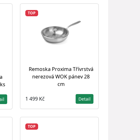
TOP
Remoska Proxima Třívrstvá
nerezová WOK pánev 28
a
cm
 ks
1 499 Kč
Detail
ail
TOP