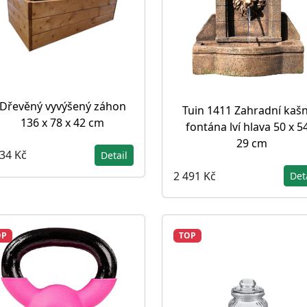
Dřevěný vyvýšený záhon
Tuin 1411 Zahradní kašn
136 x 78 x 42 cm
fontána lví hlava 50 x 5
29 cm
834 Kč
Detail
2 491 Kč
Det
OP
TOP