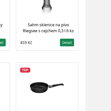
ny
Sahm sklenice na pivo
Riegsee s cejchem 0,3 l 6 ks
459 Kč
ail
Detail
TOP