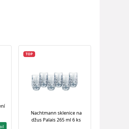
TOP
ení
Nachtmann sklenice na
džus Palais 265 ml 6 ks
ail