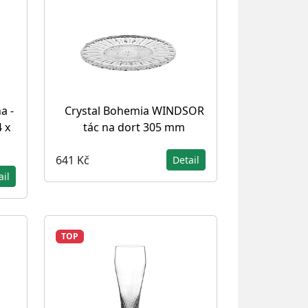
a -
Crystal Bohemia WINDSOR
4 x
tác na dort 305 mm
641 Kč
Detail
ail
TOP