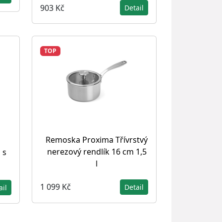
903 Kč
Detail
TOP
Remoska Proxima Třívrstvý
nerezový rendlík 16 cm 1,5
 s
l
1 099 Kč
Detail
ail