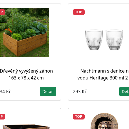
OP
TOP
Dřevěný vyvýšený záhon
Nachtmann sklenice n
163 x 78 x 42 cm
vodu Heritage 300 ml 2
834 Kč
293 Kč
Detail
Det
OP
TOP