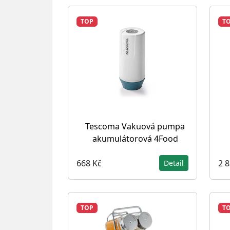
TOP
T
Tescoma Vakuová pumpa
akumulátorová 4Food
668 Kč
2 
Detail
TOP
T