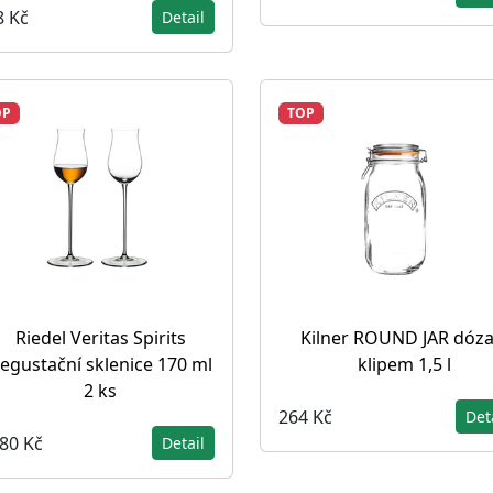
8 Kč
Detail
OP
TOP
Riedel Veritas Spirits
Kilner ROUND JAR dóza
egustační sklenice 170 ml
klipem 1,5 l
2 ks
264 Kč
Det
480 Kč
Detail