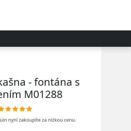
kašna - fontána s
lením M01288
uin
nyní zakoupíte za nízkou cenu.