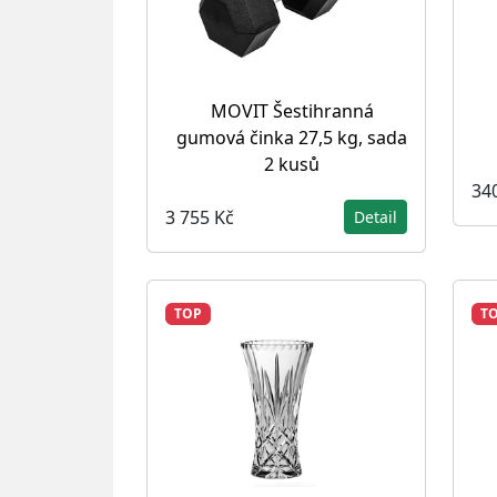
MOVIT Šestihranná
gumová činka 27,5 kg, sada
2 kusů
34
3 755 Kč
Detail
TOP
T