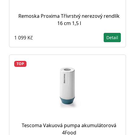
Remoska Proxima Třívrstvý nerezový rendlík
16 cm 1,5 l
1 099 Kč
Detail
TOP
Tescoma Vakuová pumpa akumulátorová
4Food