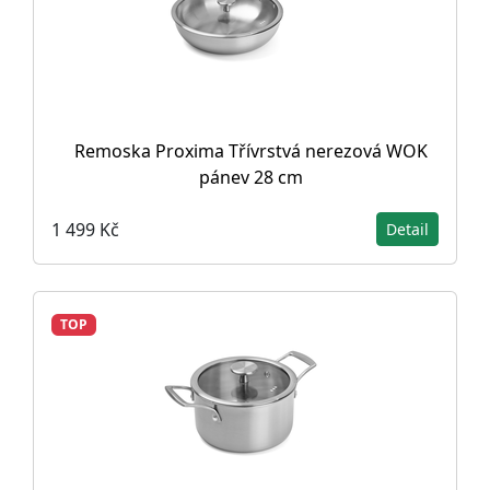
Remoska Proxima Třívrstvá nerezová WOK
pánev 28 cm
1 499 Kč
Detail
TOP