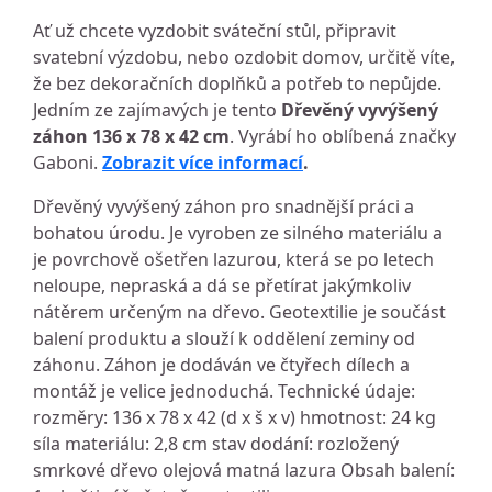
Ať už chcete vyzdobit sváteční stůl, připravit
svatební výzdobu, nebo ozdobit domov, určitě víte,
že bez dekoračních doplňků a potřeb to nepůjde.
Jedním ze zajímavých je tento
Dřevěný vyvýšený
záhon 136 x 78 x 42 cm
. Vyrábí ho oblíbená značky
Gaboni.
Zobrazit více informací
.
Dřevěný vyvýšený záhon pro snadnější práci a
bohatou úrodu. Je vyroben ze silného materiálu a
je povrchově ošetřen lazurou, která se po letech
neloupe, nepraská a dá se přetírat jakýmkoliv
nátěrem určeným na dřevo. Geotextilie je součást
balení produktu a slouží k oddělení zeminy od
záhonu. Záhon je dodáván ve čtyřech dílech a
montáž je velice jednoduchá. Technické údaje:
rozměry: 136 x 78 x 42 (d x š x v) hmotnost: 24 kg
síla materiálu: 2,8 cm stav dodání: rozložený
smrkové dřevo olejová matná lazura Obsah balení: