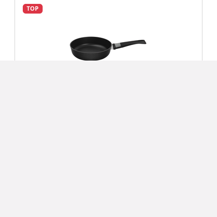
TOP
Remoska Luna Hluboká pánev od 24 cm
636 Kč
Detail