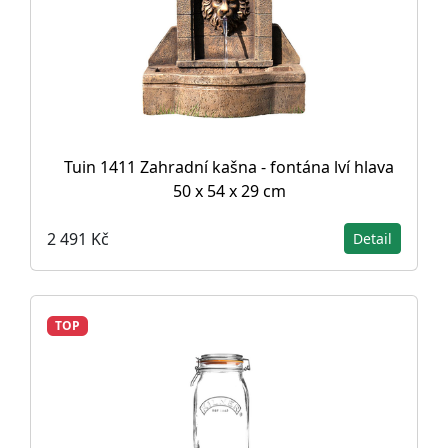
Tuin 1411 Zahradní kašna - fontána lví hlava
50 x 54 x 29 cm
2 491 Kč
Detail
TOP