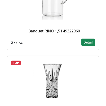
Banquet RINO 1,5 l 49322960
277 Kč
Detail
TOP