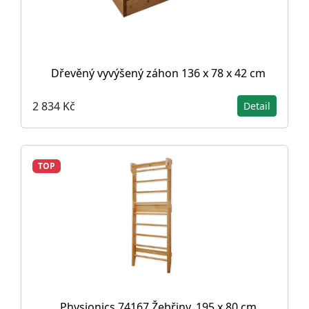
Dřevěný vyvýšený záhon 136 x 78 x 42 cm
2 834 Kč
Detail
TOP
Physionics 74167 Žebřiny, 195 x 80 cm