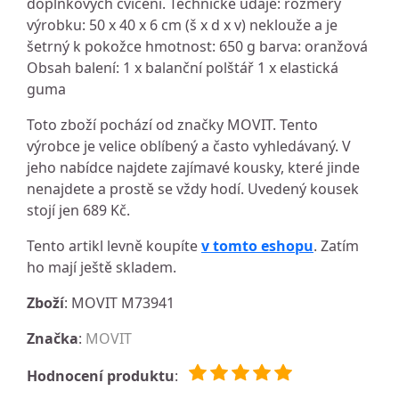
doplňkových cvičení. Technické údaje: rozměry
výrobku: 50 x 40 x 6 cm (š x d x v) neklouže a je
šetrný k pokožce hmotnost: 650 g barva: oranžová
Obsah balení: 1 x balanční polštář 1 x elastická
guma
Toto zboží pochází od značky MOVIT. Tento
výrobce je velice oblíbený a často vyhledávaný. V
jeho nabídce najdete zajímavé kousky, které jinde
nenajdete a prostě se vždy hodí. Uvedený kousek
stojí jen 689 Kč.
Tento artikl levně koupíte
v tomto eshopu
. Zatím
ho mají ještě skladem.
Zboží
: MOVIT M73941
Značka
:
MOVIT
Hodnocení produktu
: