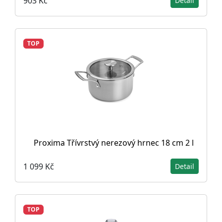
903 Kč
Detail
TOP
Proxima Třívrstvý nerezový hrnec 18 cm 2 l
1 099 Kč
Detail
TOP