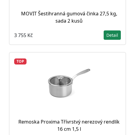
MOVIT Šestihranná gumová činka 27,5 kg,
sada 2 kusů
3 755 Kč
Detail
TOP
Remoska Proxima Třívrstvý nerezový rendlík
16 cm 1,5 l