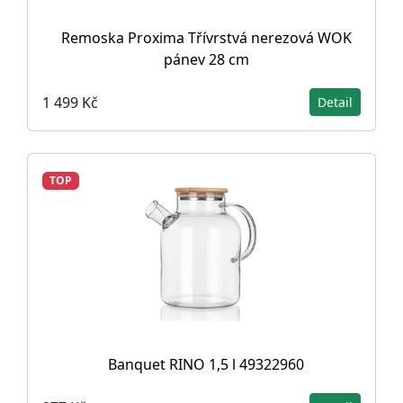
Remoska Proxima Třívrstvá nerezová WOK
pánev 28 cm
1 499 Kč
Detail
TOP
Banquet RINO 1,5 l 49322960