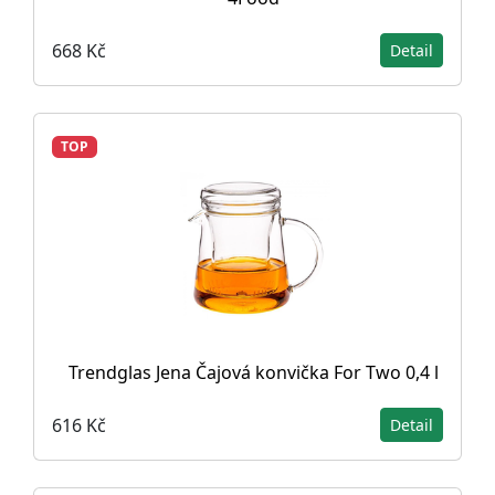
668 Kč
Detail
TOP
Trendglas Jena Čajová konvička For Two 0,4 l
616 Kč
Detail