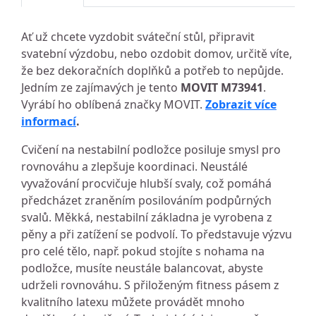
Ať už chcete vyzdobit sváteční stůl, připravit
svatební výzdobu, nebo ozdobit domov, určitě víte,
že bez dekoračních doplňků a potřeb to nepůjde.
Jedním ze zajímavých je tento
MOVIT M73941
.
Vyrábí ho oblíbená značky MOVIT.
Zobrazit více
informací
.
Cvičení na nestabilní podložce posiluje smysl pro
rovnováhu a zlepšuje koordinaci. Neustálé
vyvažování procvičuje hlubší svaly, což pomáhá
předcházet zraněním posilováním podpůrných
svalů. Měkká, nestabilní základna je vyrobena z
pěny a při zatížení se podvolí. To představuje výzvu
pro celé tělo, např. pokud stojíte s nohama na
podložce, musíte neustále balancovat, abyste
udrželi rovnováhu. S přiloženým fitness pásem z
kvalitního latexu můžete provádět mnoho