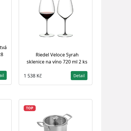
tvá
28
Riedel Veloce Syrah
sklenice na víno 720 ml 2 ks
1 538 Kč
ail
Detail
TOP