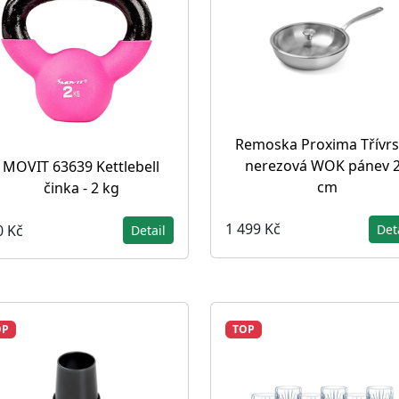
Remoska Proxima Třívrs
nerezová WOK pánev 
MOVIT 63639 Kettlebell
cm
činka - 2 kg
1 499 Kč
0 Kč
Det
Detail
OP
TOP