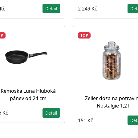
 Kč
2 249 Kč
Detail
Det
OP
TOP
Remoska Luna Hluboká
pánev od 24 cm
Zeller dóza na potravi
Nostalgie 1,2 l
6 Kč
Detail
151 Kč
Det