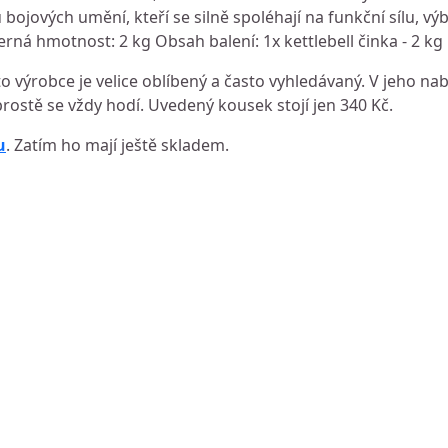
bojových umění, kteří se silně spoléhají na funkční sílu, vý
černá hmotnost: 2 kg Obsah balení: 1x kettlebell činka - 2 kg
 výrobce je velice oblíbený a často vyhledávaný. V jeho na
prostě se vždy hodí. Uvedený kousek stojí jen 340 Kč.
u
. Zatím ho mají ještě skladem.