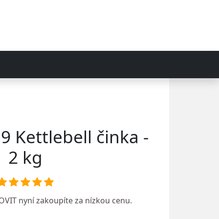
 Kettlebell činka -
2 kg
OVIT
nyní zakoupíte za nízkou cenu.