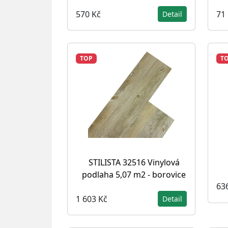
570 Kč
71
Detail
TOP
T
STILISTA 32516 Vinylová
podlaha 5,07 m2 - borovice
63
1 603 Kč
Detail