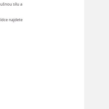
bušnou sílu a
bídce najdete