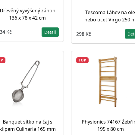
Dřevěný vyvýšený záhon
Tescoma Láhev na ole
136 x 78 x 42 cm
nebo ocet Virgo 250 m
834 Kč
Detail
298 Kč
Det
OP
TOP
Banquet sítko na čaj s
Physionics 74167 Žebři
klipem Culinaria 165 mm
195 x 80 cm