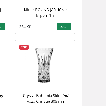
j
Kilner ROUND JAR dóza s
l
klipem 1,5 l
264 Kč
ail
Detail
TOP
ny,
Crystal Bohemia Skleněná
váza Christie 305 mm