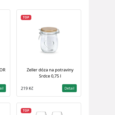
TOP
SOR
Zeller dóza na potraviny
Srdce 0,75 l
219 Kč
ail
Detail
TOP