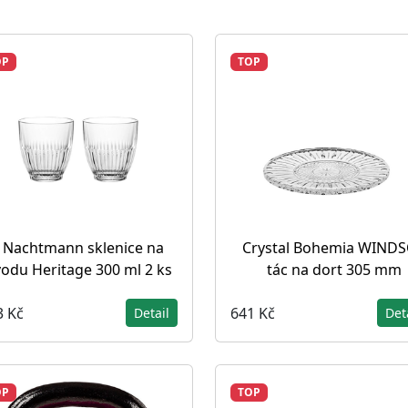
OP
TOP
Nachtmann sklenice na
Crystal Bohemia WIND
vodu Heritage 300 ml 2 ks
tác na dort 305 mm
3 Kč
641 Kč
Detail
Det
OP
TOP