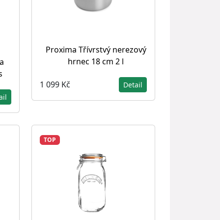
Proxima Třívrstvý nerezový
hrnec 18 cm 2 l
a
s
1 099 Kč
Detail
ail
TOP