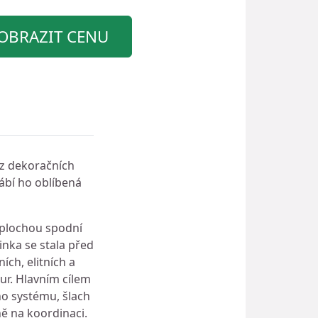
OBRAZIT CENU
bez dekoračních
rábí ho oblíbená
 plochou spodní
inka se stala před
ch, elitních a
ur. Hlavním cílem
ího systému, šlach
cně na koordinaci.