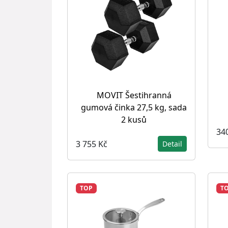
MOVIT Šestihranná
gumová činka 27,5 kg, sada
2 kusů
34
3 755 Kč
Detail
TOP
T