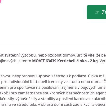
Z
avit svatební výzdobu, nebo ozdobit domov, určitě víte, že 
ajímavých je tento
MOVIT 63639 Kettlebell činka - 2 kg
. Vy
skluzovou neoprenovou úpravou šetrnou k podlaze. Činka má
í pro individuální Kettlebell tréninky ve studiu nebo doma. Č
ením pro sportovce na posilování, zejména v bojových umění
 jakož i pro zaměstnance soukromých bezpečnostních agent
ční síly, výbušné síly a stability a posílení kardiovaskulárn
na sílu ve středu těla, v oblasti dolní části zad a kyčlí a obe