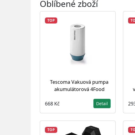
Oblíbené zboží
TOP
T
Tescoma Vakuová pumpa
akumulátorová 4Food
668 Kč
29
Detail
TOP
T