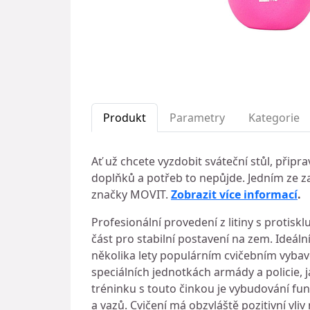
Produkt
Parametry
Kategorie
Ať už chcete vyzdobit sváteční stůl, připr
doplňků a potřeb to nepůjde. Jedním ze z
značky MOVIT.
Zobrazit více informací
.
Profesionální provedení z litiny s proti
část pro stabilní postavení na zem. Ideáln
několika lety populárním cvičebním vybav
speciálních jednotkách armády a policie,
tréninku s touto činkou je vybudování funk
a vazů. Cvičení má obzvláště pozitivní vliv 