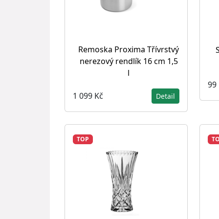
Remoska Proxima Třívrstvý
nerezový rendlík 16 cm 1,5
l
99
1 099 Kč
Detail
TOP
T