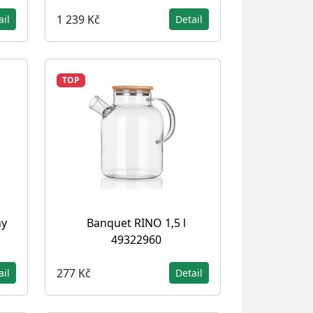
1 239 Kč
ail
Detail
TOP
ny
Banquet RINO 1,5 l
49322960
277 Kč
ail
Detail