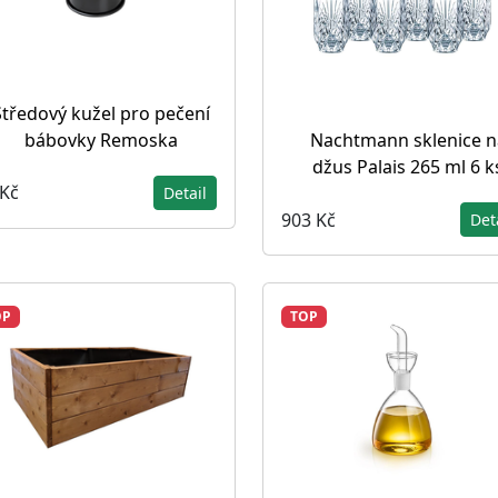
Středový kužel pro pečení
bábovky Remoska
Nachtmann sklenice n
džus Palais 265 ml 6 k
 Kč
Detail
903 Kč
Det
OP
TOP