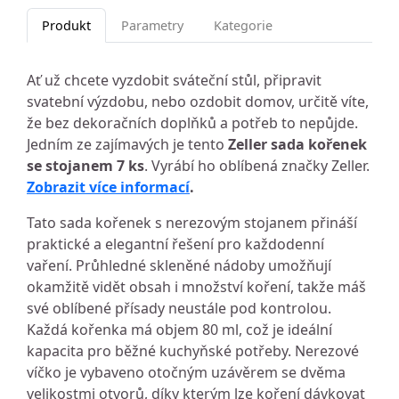
Produkt
Parametry
Kategorie
Ať už chcete vyzdobit sváteční stůl, připravit
svatební výzdobu, nebo ozdobit domov, určitě víte,
že bez dekoračních doplňků a potřeb to nepůjde.
Jedním ze zajímavých je tento
Zeller sada kořenek
se stojanem 7 ks
. Vyrábí ho oblíbená značky Zeller.
Zobrazit více informací
.
Tato sada kořenek s nerezovým stojanem přináší
praktické a elegantní řešení pro každodenní
vaření. Průhledné skleněné nádoby umožňují
okamžitě vidět obsah i množství koření, takže máš
své oblíbené přísady neustále pod kontrolou.
Každá kořenka má objem 80 ml, což je ideální
kapacita pro běžné kuchyňské potřeby. Nerezové
víčko je vybaveno otočným uzávěrem se dvěma
velikostmi otvorů, díky kterým lze koření dávkovat