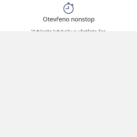
Otevřeno nonstop
Vybírejte kdykoliv a ušetřete čas
Dekorace, svíčky, vánoční ozdoby, dekorační předměty
do interiéru i exteriéru, doplňky do domácnosti a
mnoho dalšího.
© 2025
Dekorační-dílna.cz
|
Magazín
|
Kontakt