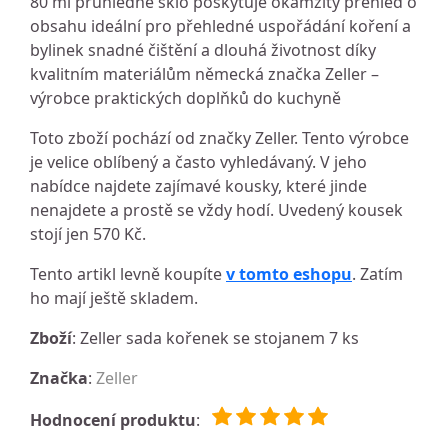
80 ml průhledné sklo poskytuje okamžitý přehled o
obsahu ideální pro přehledné uspořádání koření a
bylinek snadné čištění a dlouhá životnost díky
kvalitním materiálům německá značka Zeller –
výrobce praktických doplňků do kuchyně
Toto zboží pochází od značky Zeller. Tento výrobce
je velice oblíbený a často vyhledávaný. V jeho
nabídce najdete zajímavé kousky, které jinde
nenajdete a prostě se vždy hodí. Uvedený kousek
stojí jen 570 Kč.
Tento artikl levně koupíte
v tomto eshopu
. Zatím
ho mají ještě skladem.
Zboží
: Zeller sada kořenek se stojanem 7 ks
Značka
:
Zeller
Hodnocení produktu
: