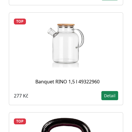
TOP
Banquet RINO 1,5 l 49322960
277 Kč
Detail
TOP