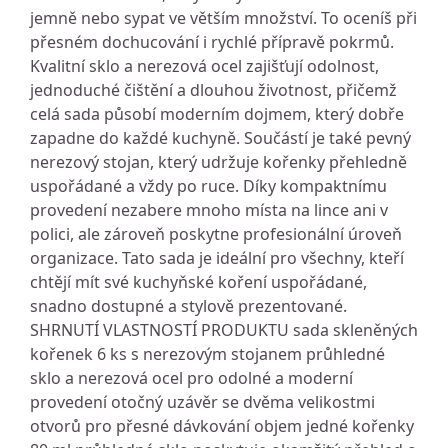
jemně nebo sypat ve větším množství. To oceníš při
přesném dochucování i rychlé přípravě pokrmů.
Kvalitní sklo a nerezová ocel zajišťují odolnost,
jednoduché čištění a dlouhou životnost, přičemž
celá sada působí moderním dojmem, který dobře
zapadne do každé kuchyně. Součástí je také pevný
nerezový stojan, který udržuje kořenky přehledně
uspořádané a vždy po ruce. Díky kompaktnímu
provedení nezabere mnoho místa na lince ani v
polici, ale zároveň poskytne profesionální úroveň
organizace. Tato sada je ideální pro všechny, kteří
chtějí mít své kuchyňské koření uspořádané,
snadno dostupné a stylově prezentované.
SHRNUTÍ VLASTNOSTÍ PRODUKTU sada skleněných
kořenek 6 ks s nerezovým stojanem průhledné
sklo a nerezová ocel pro odolné a moderní
provedení otočný uzávěr se dvěma velikostmi
otvorů pro přesné dávkování objem jedné kořenky