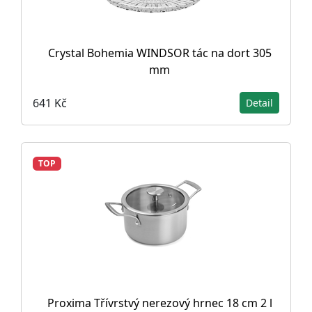
Crystal Bohemia WINDSOR tác na dort 305
mm
641 Kč
Detail
TOP
Proxima Třívrstvý nerezový hrnec 18 cm 2 l