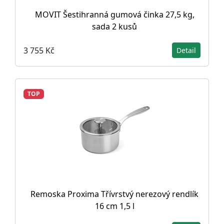
MOVIT Šestihranná gumová činka 27,5 kg,
sada 2 kusů
3 755 Kč
Detail
TOP
Remoska Proxima Třívrstvý nerezový rendlík
16 cm 1,5 l