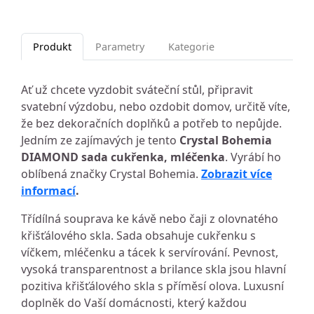
Produkt
Parametry
Kategorie
Ať už chcete vyzdobit sváteční stůl, připravit
svatební výzdobu, nebo ozdobit domov, určitě víte,
že bez dekoračních doplňků a potřeb to nepůjde.
Jedním ze zajímavých je tento
Crystal Bohemia
DIAMOND sada cukřenka, mléčenka
. Vyrábí ho
oblíbená značky Crystal Bohemia.
Zobrazit více
informací
.
Třídílná souprava ke kávě nebo čaji z olovnatého
křišťálového skla. Sada obsahuje cukřenku s
víčkem, mléčenku a tácek k servírování. Pevnost,
vysoká transparentnost a brilance skla jsou hlavní
pozitiva křišťálového skla s příměsí olova. Luxusní
doplněk do Vaší domácnosti, který každou