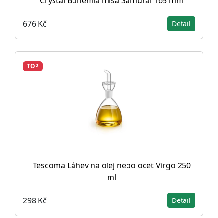
Crystal Bohemia mísa Samurai 165 mm
676 Kč
Detail
TOP
Tescoma Láhev na olej nebo ocet Virgo 250
ml
298 Kč
Detail