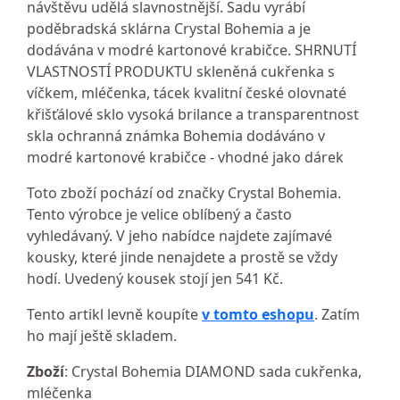
návštěvu udělá slavnostnější. Sadu vyrábí
poděbradská sklárna Crystal Bohemia a je
dodávána v modré kartonové krabičce. SHRNUTÍ
VLASTNOSTÍ PRODUKTU skleněná cukřenka s
víčkem, mléčenka, tácek kvalitní české olovnaté
křišťálové sklo vysoká brilance a transparentnost
skla ochranná známka Bohemia dodáváno v
modré kartonové krabičce - vhodné jako dárek
Toto zboží pochází od značky Crystal Bohemia.
Tento výrobce je velice oblíbený a často
vyhledávaný. V jeho nabídce najdete zajímavé
kousky, které jinde nenajdete a prostě se vždy
hodí. Uvedený kousek stojí jen 541 Kč.
Tento artikl levně koupíte
v tomto eshopu
. Zatím
ho mají ještě skladem.
Zboží
: Crystal Bohemia DIAMOND sada cukřenka,
mléčenka