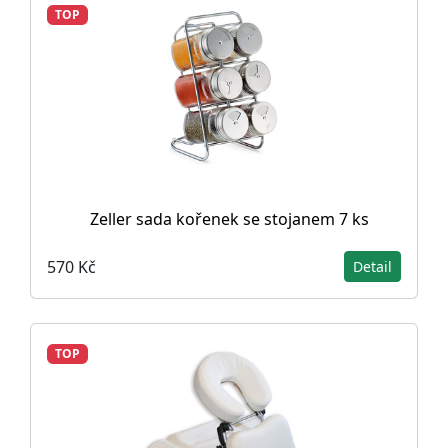
TOP
Zeller sada kořenek se stojanem 7 ks
570 Kč
Detail
TOP