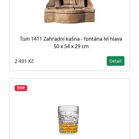
Tuin 1411 Zahradní kašna - fontána lví hlava
50 x 54 x 29 cm
2 491 Kč
Detail
TOP