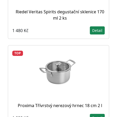
Riedel Veritas Spirits degustační sklenice 170
ml 2 ks
1 480 Kč
Detail
TOP
Proxima Třívrstvý nerezový hrnec 18 cm 2 l