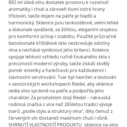
892 ml dává vínu dostatek prostoru k rozvinutí
aromatiky i chuti a zároveň tlumí ostré hrany
tříslovin, takže dojem na patře je hladší a
harmonický. Sklenice jsou tenkostěnné, velmi lehké
a dokonale vyvážené, se štíhlou, elegantní stopkou
pro komfortní úchop i stabilitu. Použité průzračné
bezolovnaté křišťálové sklo nezkresluje odstíny
vína a nechává vyniknout jeho brilanci. Kolekce
spojuje lehkost vzhledu ručně foukaného skla s
precizností moderní výroby, takže získáš skvělý
poměr estetiky a funkčnosti pro každodenní i
slavnostní servírování. Tvar byl navržen a testován
v senzorických workshopech Riedel, aby sklenice
vedla víno správně na patře a podpořila jeho
charakter. Za produktem stojí Riedel – rakouská
rodinná značka s více než 265letou tradicí vývoje
tvarů „podle stylu a struktury vína“, díky čemuž z
červených vín dostaneš maximum chuti i vůně.
SHRNUTÍ VLASTNOSTÍ PRODUKTU sklenice na víno