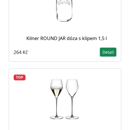
Kilner ROUND JAR dóza s klipem 1,5 l
264 Kč
Detail
TOP