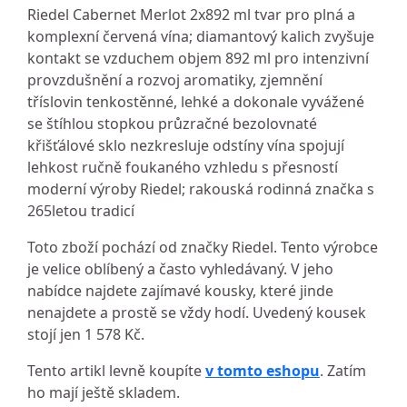
Riedel Cabernet Merlot 2x892 ml tvar pro plná a
komplexní červená vína; diamantový kalich zvyšuje
kontakt se vzduchem objem 892 ml pro intenzivní
provzdušnění a rozvoj aromatiky, zjemnění
tříslovin tenkostěnné, lehké a dokonale vyvážené
se štíhlou stopkou průzračné bezolovnaté
křišťálové sklo nezkresluje odstíny vína spojují
lehkost ručně foukaného vzhledu s přesností
moderní výroby Riedel; rakouská rodinná značka s
265letou tradicí
Toto zboží pochází od značky Riedel. Tento výrobce
je velice oblíbený a často vyhledávaný. V jeho
nabídce najdete zajímavé kousky, které jinde
nenajdete a prostě se vždy hodí. Uvedený kousek
stojí jen 1 578 Kč.
Tento artikl levně koupíte
v tomto eshopu
. Zatím
ho mají ještě skladem.