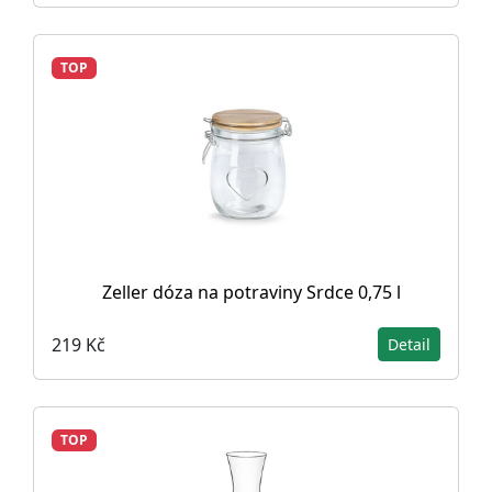
TOP
Zeller dóza na potraviny Srdce 0,75 l
219 Kč
Detail
TOP