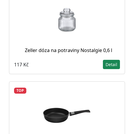
Zeller dóza na potraviny Nostalgie 0,6 l
117 Kč
Detail
TOP