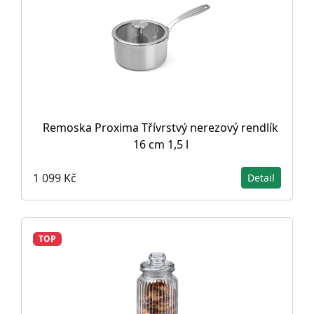
Remoska Proxima Třívrstvý nerezový rendlík
16 cm 1,5 l
1 099 Kč
Detail
TOP