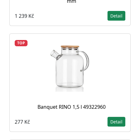
mm
1 239 Kč
Detail
TOP
Banquet RINO 1,5 l 49322960
277 Kč
Detail