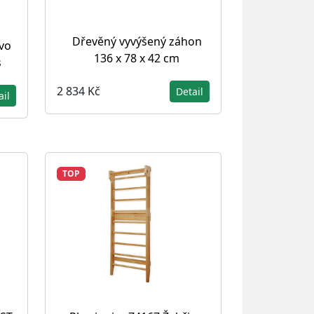
Dřevěný vyvýšený záhon
ivo
136 x 78 x 42 cm
s
2 834 Kč
Detail
ail
TOP