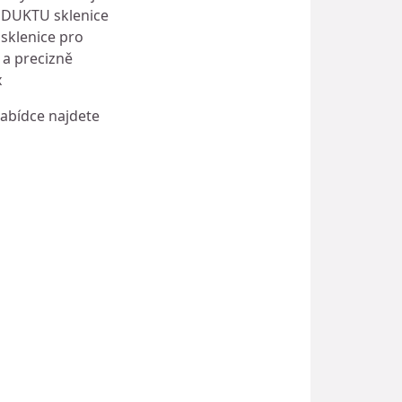
ODUKTU sklenice
 sklenice pro
 a precizně
x
nabídce najdete