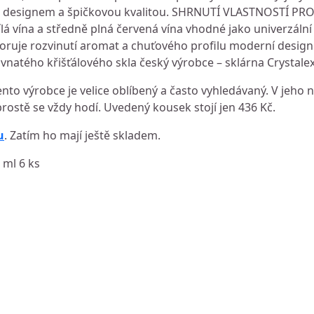
m designem a špičkovou kvalitou. SHRNUTÍ VLASTNOSTÍ PR
bílá vína a středně plná červená vína vhodné jako univerzální
poruje rozvinutí aromat a chuťového profilu moderní design
vnatého křišťálového skla český výrobce – sklárna Crystale
ento výrobce je velice oblíbený a často vyhledávaný. V jeho 
prostě se vždy hodí. Uvedený kousek stojí jen 436 Kč.
u
. Zatím ho mají ještě skladem.
 ml 6 ks