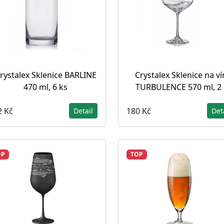
rystalex Sklenice BARLINE
Crystalex Sklenice na v
470 ml, 6 ks
TURBULENCE 570 ml, 2 
2 Kč
180 Kč
Detail
Det
OP
TOP