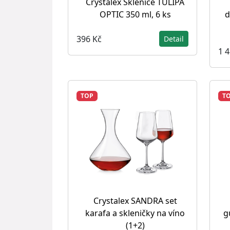
Crystalex Sklenice TULIPA
OPTIC 350 ml, 6 ks
d
396 Kč
Detail
1 
TOP
T
Crystalex SANDRA set
karafa a skleničky na víno
g
(1+2)