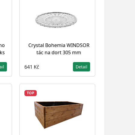
íno
Crystal Bohemia WINDSOR
ks
tác na dort 305 mm
641 Kč
ail
Detail
TOP