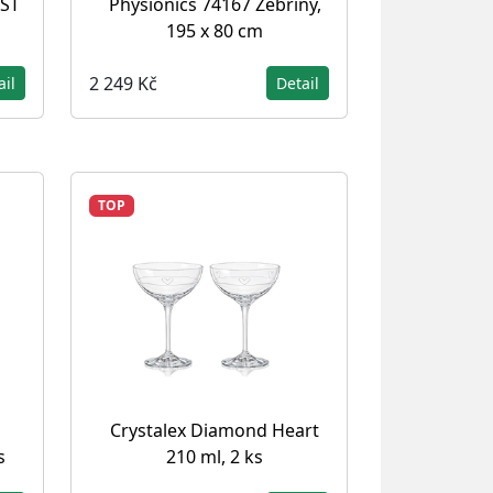
EST
Physionics 74167 Žebřiny,
195 x 80 cm
2 249 Kč
ail
Detail
TOP
Crystalex Diamond Heart
s
210 ml, 2 ks