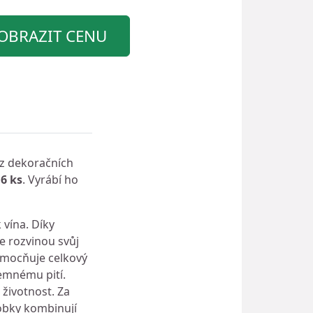
OBRAZIT CENU
bez dekoračních
6 ks
. Vyrábí ho
 vína. Díky
pe rozvinou svůj
 umocňuje celkový
jemnému pití.
 životnost. Za
robky kombinují