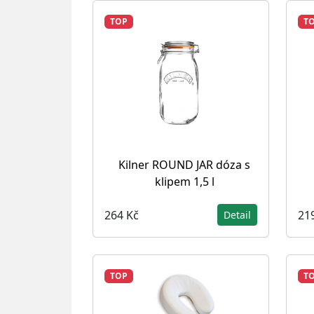
TOP
T
Kilner ROUND JAR dóza s
klipem 1,5 l
264 Kč
21
Detail
TOP
T