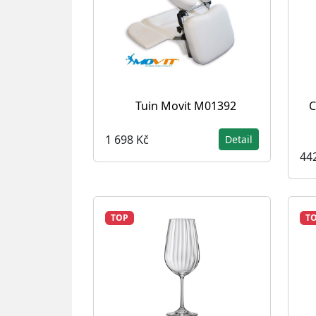
Tuin Movit M01392
C
1 698 Kč
Detail
44
TOP
T