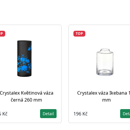
OP
TOP
Crystalex Květinová váza
Crystalex váza Ikebana 
černá 260 mm
mm
5 Kč
196 Kč
Detail
Det