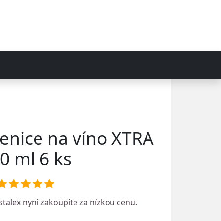
lenice na víno XTRA
0 ml 6 ks
stalex
nyní zakoupíte za nízkou cenu.