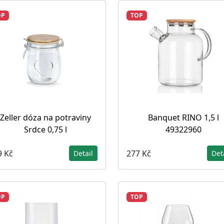
OP
TOP
Zeller dóza na potraviny
Banquet RINO 1,5 l
Srdce 0,75 l
49322960
9 Kč
277 Kč
Detail
Det
OP
TOP