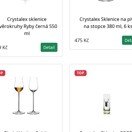
Crystalex sklenice
Crystalex Sklenice na p
věrokruhy Ryby černá 550
na stopce 380 ml, 6 k
ml
475 Kč
Det
9 Kč
Detail
OP
TOP