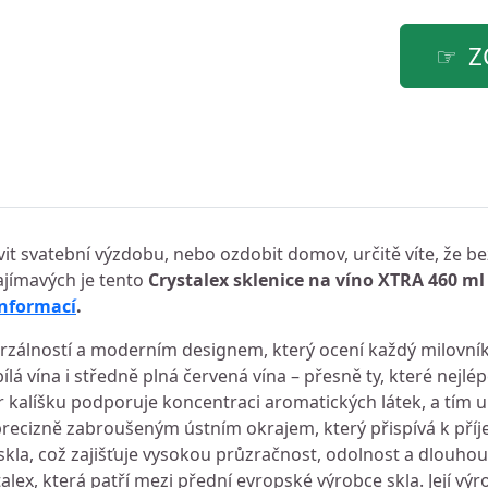
Z
avit svatební výzdobu, nebo ozdobit domov, určitě víte, že 
ajímavých je tento
Crystalex sklenice na víno XTRA 460 ml 
informací
.
verzálností a moderním designem, který ocení každý milovník
ílá vína i středně plná červená vína – přesně ty, které nejlé
ar kalíšku podporuje koncentraci aromatických látek, a tím
 precizně zabroušeným ústním okrajem, který přispívá k pří
skla, což zajišťuje vysokou průzračnost, odolnost a dlouhou
alex, která patří mezi přední evropské výrobce skla. Její vý