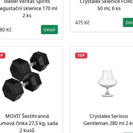
Riedel Veritas Spirits
Crystalex Sklenice FOR
egustační sklenice 170 ml
50 ml, 6 ks
2 ks
475 Kč
Det
480 Kč
Detail
OP
TOP
MOVIT Šestihranná
Crystalex Serious
umová činka 27,5 kg, sada
Gentleman 280 ml 2 k
2 kusů