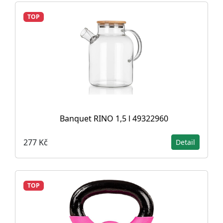
TOP
Banquet RINO 1,5 l 49322960
277 Kč
Detail
TOP