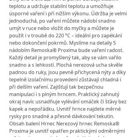
teplotu a udržuje stabilní teplotu a umožňuje
úsporné vaření i při nižším výkonu. Údržba je velmi
jednoduchá, po vaření můžete nádobí snadno
umýt v ruce nebo vložit do myčky a můžete je
použít i v troubě do 220 °C – ideální pro zapékání
nebo dokončení pokrmů. Myslíme na detaily S
nádobím Remoska® Proxima bude vaření radost.
Každý detail je promyšlený tak, aby se vám vařilo
snadno a s lehkostí. Plochá nerezová ucha skvěle
padnou do ruky, jsou pevně přichycená nýty a díky
tepelně izolačnímu provedení zůstávají chladná i
při delším vaření. Zajišťují tak bezpečnou
manipulaci i s plným hrncem. Praktický zahnutý
okraj navíc usnadňuje vylévání omáček či šťávy bez
kapek a nepořádku. Uvnitř hrnce najdete měrné
rysky pro snadné a přesné dávkování tekutin.
Obsah balení Hrnec Nerezový hrnec Remoska®
Proxima je uvnitř opatřen praktickými odměrnými