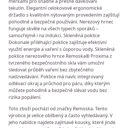
měrkami pro snadné a přesné dávkování
tekutin. Elegantní celokovové ergonomické
držadlo s kvalitním nýtovaným provedením zajišťují
pohodlné a bezpečné používání. Nerezový hrnec
funguje skvěle na všech typech sporáků –
samozřejmě i na indukci. Skleněná poklice
Dokonale přiléhající poklice zajišťuje efektivní
využití energie a vaření s úsporou vody. Skleněná
poklice nerezového hrnce Remoska® Proxima z
tvrzeného bezpečnostního skla vám umožní
sledovat průběh vaření bez zbytečného
nadzvedávání. Poklice má navíc integrovaný
odlévací okraj a průchod pro páru, díky kterým
můžete pohodlně a bezpečně slévat vodu bez
rizika popálení.
Toto zboží pochází od značky Remoska. Tento
výrobce je velice oblíbený a často vyhledávaný. V
jeho nabídce najdete zajímavé kousky, které jinde