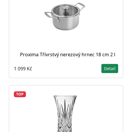
Proxima Třívrstvý nerezový hrnec 18 cm 2 l
1 099 Kč
Detail
TOP