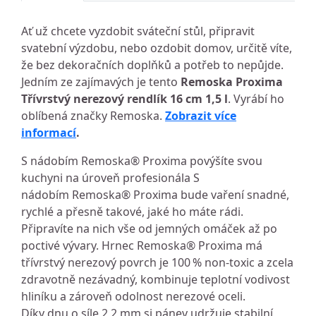
Ať už chcete vyzdobit sváteční stůl, připravit
svatební výzdobu, nebo ozdobit domov, určitě víte,
že bez dekoračních doplňků a potřeb to nepůjde.
Jedním ze zajímavých je tento
Remoska Proxima
Třívrstvý nerezový rendlík 16 cm 1,5 l
. Vyrábí ho
oblíbená značky Remoska.
Zobrazit více
informací
.
S nádobím Remoska® Proxima povýšíte svou
kuchyni na úroveň profesionála S
nádobím Remoska® Proxima bude vaření snadné,
rychlé a přesně takové, jaké ho máte rádi.
Připravíte na nich vše od jemných omáček až po
poctivé vývary. Hrnec Remoska® Proxima má
třívrstvý nerezový povrch je 100 % non-toxic a zcela
zdravotně nezávadný, kombinuje teplotní vodivost
hliníku a zároveň odolnost nerezové oceli.
Díky dnu o síle 2,2 mm si pánev udržuje stabilní