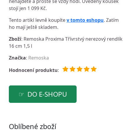
nenajdete a prostě se vždy hodí. Uvedený kousek
stojí jen 1 099 Kč.
Tento artikl levně koupíte
v tomto eshopu
. Zatím
ho mají ještě skladem.
Zboží
: Remoska Proxima Třívrstvý nerezový rendlík
16 cm 1,5 l
Značka
:
Remoska
Hodnocení produktu
:
DO E-SHOPU
Oblíbené zboží