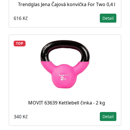
Trendglas Jena Čajová konvička For Two 0,4 l
616 Kč
Detail
TOP
MOVIT 63639 Kettlebell činka - 2 kg
340 Kč
Detail