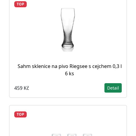
TOP
Sahm sklenice na pivo Riegsee s cejchem 0,3 l
6 ks
459 Kč
Detail
TOP