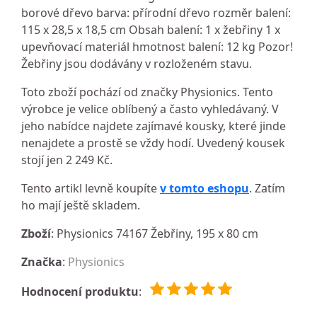
borové dřevo barva: přírodní dřevo rozměr balení:
115 x 28,5 x 18,5 cm Obsah balení: 1 x žebřiny 1 x
upevňovací materiál hmotnost balení: 12 kg Pozor!
Žebřiny jsou dodávány v rozloženém stavu.
Toto zboží pochází od značky Physionics. Tento
výrobce je velice oblíbený a často vyhledávaný. V
jeho nabídce najdete zajímavé kousky, které jinde
nenajdete a prostě se vždy hodí. Uvedený kousek
stojí jen 2 249 Kč.
Tento artikl levně koupíte
v tomto eshopu
. Zatím
ho mají ještě skladem.
Zboží
: Physionics 74167 Žebřiny, 195 x 80 cm
Značka
:
Physionics
Hodnocení produktu
: