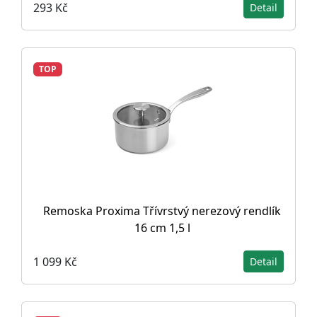
293 Kč
Detail
TOP
Remoska Proxima Třívrstvý nerezový rendlík
16 cm 1,5 l
1 099 Kč
Detail