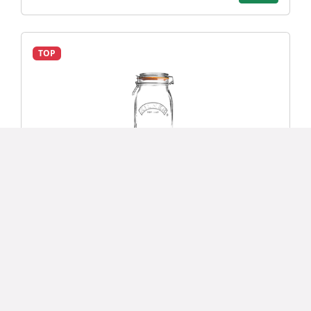
TOP
Kilner ROUND JAR dóza s klipem 1,5 l
264 Kč
Detail