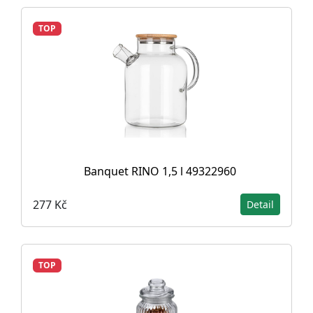
TOP
Banquet RINO 1,5 l 49322960
277 Kč
Detail
TOP