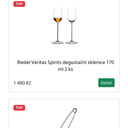
TOP
Riedel Veritas Spirits degustační sklenice 170
ml 2 ks
1 480 Kč
Detail
TOP