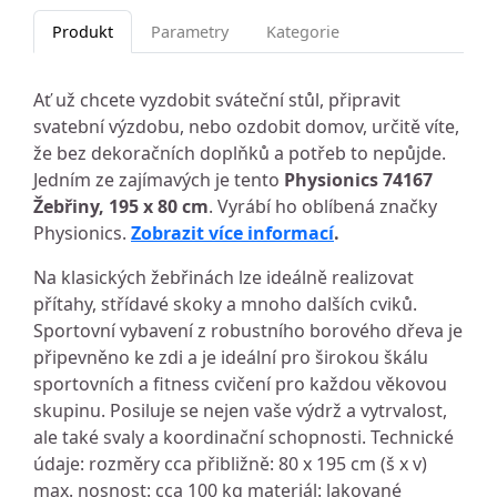
Produkt
Parametry
Kategorie
Ať už chcete vyzdobit sváteční stůl, připravit
svatební výzdobu, nebo ozdobit domov, určitě víte,
že bez dekoračních doplňků a potřeb to nepůjde.
Jedním ze zajímavých je tento
Physionics 74167
Žebřiny, 195 x 80 cm
. Vyrábí ho oblíbená značky
Physionics.
Zobrazit více informací
.
Na klasických žebřinách lze ideálně realizovat
přítahy, střídavé skoky a mnoho dalších cviků.
Sportovní vybavení z robustního borového dřeva je
připevněno ke zdi a je ideální pro širokou škálu
sportovních a fitness cvičení pro každou věkovou
skupinu. Posiluje se nejen vaše výdrž a vytrvalost,
ale také svaly a koordinační schopnosti. Technické
údaje: rozměry cca přibližně: 80 x 195 cm (š x v)
max. nosnost: cca 100 kg materiál: lakované