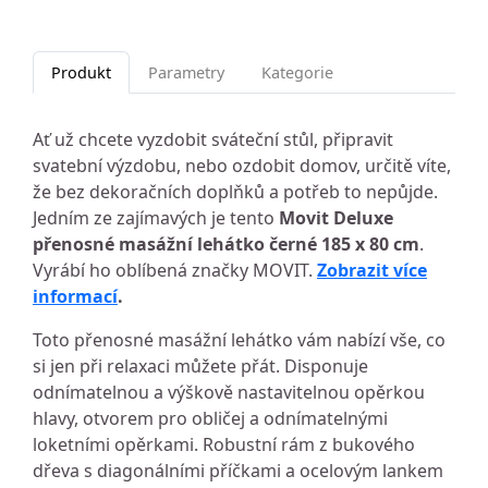
Produkt
Parametry
Kategorie
Ať už chcete vyzdobit sváteční stůl, připravit
svatební výzdobu, nebo ozdobit domov, určitě víte,
že bez dekoračních doplňků a potřeb to nepůjde.
Jedním ze zajímavých je tento
Movit Deluxe
přenosné masážní lehátko černé 185 x 80 cm
.
Vyrábí ho oblíbená značky MOVIT.
Zobrazit více
informací
.
Toto přenosné masážní lehátko vám nabízí vše, co
si jen při relaxaci můžete přát. Disponuje
odnímatelnou a výškově nastavitelnou opěrkou
hlavy, otvorem pro obličej a odnímatelnými
loketními opěrkami. Robustní rám z bukového
dřeva s diagonálními příčkami a ocelovým lankem