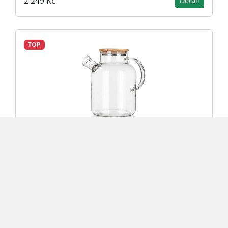
2 249 Kč
Detail
TOP
Banquet RINO 1,5 l 49322960
277 Kč
Detail
TOP