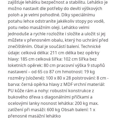
zajišťuje lehátku bezpečnost a stabilitu. Lehátko je
možno nastavit dle potřeby do devíti výškových
poloh a je velmi pohodlné. Díky speciálnímu
potahu lehce odstraníte jakékoliv stopy po vodě,
potu nebo masážním oleji. Lehátko velmi
jednoduše a rychle rozložíte i složíte a uložit si jej
můžete v přenosném obalu, který ho uchrání před
znečištěním. Obal je součástí balení. Technické
údaje: celková délka: 211 cm délka bez opěrky
hlavy: 185 cm celková šířka: 102 cm šířka bez
loketních opěrek: 80 cm pracovní výška 9 stupňů
nastavení – od 65 co 87 cm hmotnost: 19 kg
rozměry (složené): 100 x 80 x 28 polstrování: 8 cm -
barva: černá opěrka hlavy z MDF vrchní materiál:
PU kůže rám a nohy: robustní konstrukce z
bukového dřeva s diagonálními příčkami a
ocelovými lanky nosnost lehátka: 200 kg max.
zatížení při masáži: 600 kg Obsah balení: 1 x
přenosné masážní lehátko