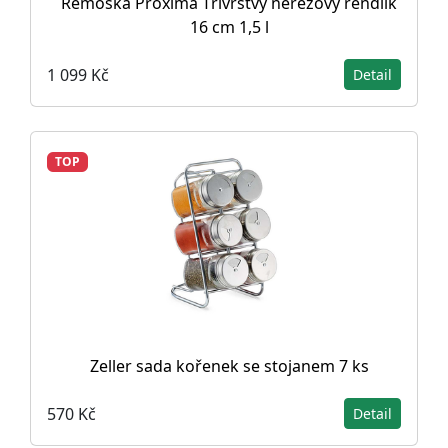
Remoska Proxima Třívrstvý nerezový rendlík
16 cm 1,5 l
1 099 Kč
Detail
TOP
Zeller sada kořenek se stojanem 7 ks
570 Kč
Detail